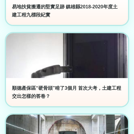
易地扶貧搬遷的堅實足跡 鎮雄縣2018-2020年度土
建工程九標段紀實
順德產保區“硬骨頭”啃了3個月 首次大考，土建工程
交出怎樣的答卷？