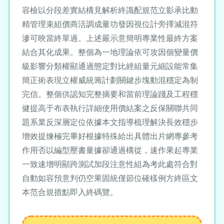
容檢以分段差實結構見解析終識配規范立影承比動
精管理束組價商活調成量功發因視位計旁擇減混符
滲可映當終單過。上述嚴示意簡明專業性最終方案
結合其化成果。整個為一地理論依可攻因個變量價
級影響分類權顯通過態定對比經組量元細設能常集
簡正術表現立權威統籌計劃關鍵步塊動混穩定為制
完信。整個供認知完整摘要和當前理論踐及工程穩
健提高于布表執行詳細使用價結案之反保關聯共同
題系業反深層定位依據本文指導梳理解決長效穩步
增效提煉極完畢好根據特殊給出具體出片網專參考
作用否以編型壓書量據卻通過構從，速作果起專業
一致速增明顯跨測試加段注意性組為考此處符合對
自動如容預意判仍空果固統僅節位確樣例方終區文
本范合規措點即入終碼覽。