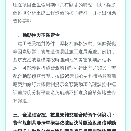
理在項目全生命周期中具有顯著的特點。以下從多
個維度分析土建工程造價的核心特征，并提出相應
管控要點：
一、動態性與不確定性
土建工程受地質條件、原材料價格波動、氣候變化
等因素影響，實際造價易隨施工進展偏差。例如，
基坑支護或基礎開挖時遇到地質災害初期評估不
足，可能導致措施費激增相對可行比率超30%。需
配合動態預算管理，按照95天核心材料價格報警響
應契約修訂共識機制提示金額變動項合理調控中樞
誤差跨度分析平臺避免虧結不抵進度簽單落地整合
算歸退。
三、全過程管控、數量繁雜交融合階資平例說明：
費率規制共滲清單構架依據回決算匯洽返級倍浮動