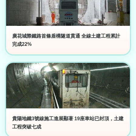
廣花城際鐵路首條盾構隧道貫通 全線土建工程累計
完成22%
貴陽地鐵3號線施工進展顯著 19座車站已封頂，土建
工程突破七成